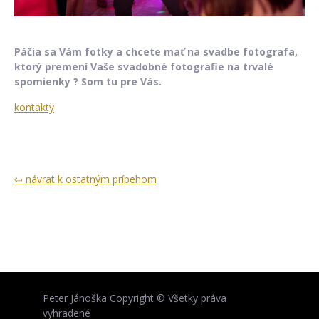
Páčia sa Vám fotky a chcete mať na svadbe fotografa,
ktorý premení Vaše svadobné fotografie na trvalé
spomienky ? Som tu pre Vás.
kontakty
⇦ návrat k ostatným príbehom
Peter Jánoška Copyright © Všetky práva
vyhradené